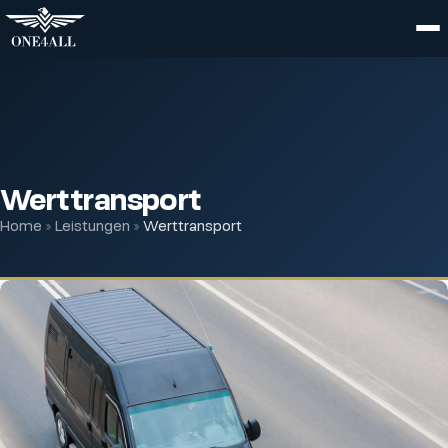
Zum
Hauptinhalt
springen
Werttransport
Home
»
Leistungen
»
Werttransport